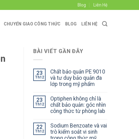
Blog
Liên Hệ
CHUYỂN GIAO CÔNG THỨC
BLOG
LIÊN HỆ
BÀI VIẾT GẦN ĐÂY
ện
Chất bảo quản PE 9010
23
và tư duy bảo quản đa
Th12
lớp trong mỹ phẩm
Optiphen không chỉ là
23
chất bảo quản: góc nhìn
Th12
công thức từ phòng lab
Sodium Benzoate và vai
22
trò kiểm soát vi sinh
Th12
trong công thức mỹ