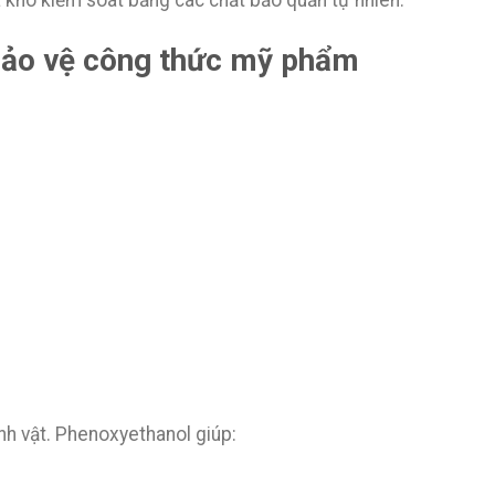
khó kiểm soát bằng các chất bảo quản tự nhiên.
 bảo vệ công thức mỹ phẩm
sinh vật. Phenoxyethanol giúp: