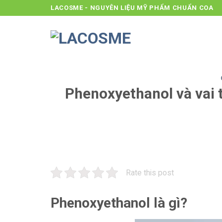
Skip
LACOSME - NGUYÊN LIỆU MỸ PHẨM CHUẨN COA
to
content
Phenoxyethanol và vai 
Rate this post
Phenoxyethanol là gì?