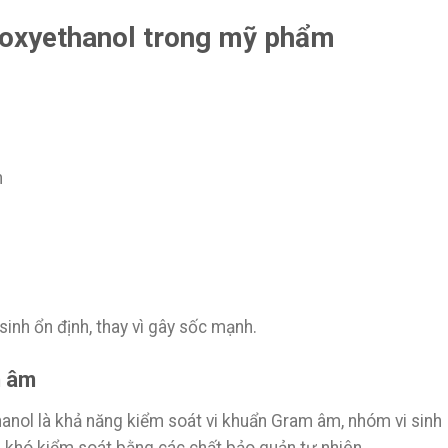
noxyethanol trong mỹ phẩm
h
inh ổn định, thay vì gây sốc mạnh.
m âm
nol là khả năng kiểm soát vi khuẩn Gram âm, nhóm vi sinh