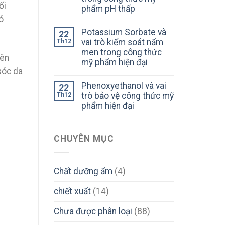
ối
phẩm pH thấp
ó
Potassium Sorbate và
22
vai trò kiểm soát nấm
Th12
men trong công thức
iên
mỹ phẩm hiện đại
sóc da
Phenoxyethanol và vai
22
trò bảo vệ công thức mỹ
Th12
phẩm hiện đại
CHUYÊN MỤC
Chất dưỡng ẩm
(4)
chiết xuất
(14)
Chưa được phân loại
(88)