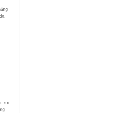
năng
da.
 trôi.
ông