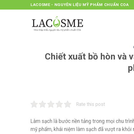
Skip
LACOSME - NGUYÊN LIỆU MỸ PHẨM CHUẨN COA
to
content
Chiết xuất bồ hòn và v
p
Rate this post
Làm sạch là bước nền tảng trong mọi chu trình
mỹ phẩm, khái niệm làm sạch đã vượt ra khỏi m