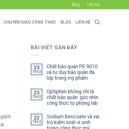
Blog
Liên Hệ
CHUYỂN GIAO CÔNG THỨC
BLOG
LIÊN HỆ
BÀI VIẾT GẦN ĐÂY
Chất bảo quản PE 9010
23
và tư duy bảo quản đa
Th12
lớp trong mỹ phẩm
Optiphen không chỉ là
23
chất bảo quản: góc nhìn
Th12
công thức từ phòng lab
Sodium Benzoate và vai
ngành
22
trò kiểm soát vi sinh
Th12
ại
trong công thức mỹ