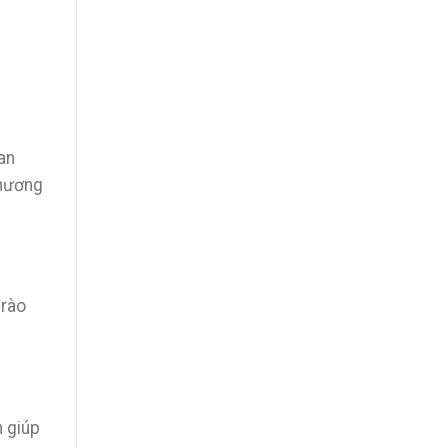
an
thương
 rào
n giúp