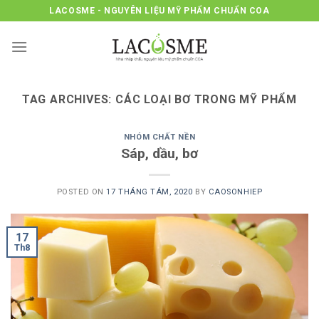
Skip
LACOSME - NGUYÊN LIỆU MỸ PHẨM CHUẨN COA
to
content
TAG ARCHIVES:
CÁC LOẠI BƠ TRONG MỸ PHẨM
NHÓM CHẤT NỀN
Sáp, dầu, bơ
POSTED ON
17 THÁNG TÁM, 2020
BY
CAOSONHIEP
17
Th8