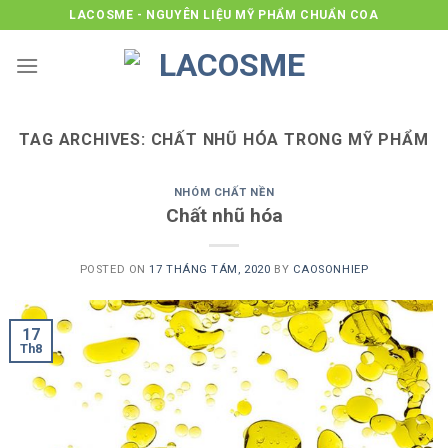
Skip
LACOSME - NGUYÊN LIỆU MỸ PHẨM CHUẨN COA
to
content
TAG ARCHIVES:
CHẤT NHŨ HÓA TRONG MỸ PHẨM
NHÓM CHẤT NỀN
Chất nhũ hóa
POSTED ON
17 THÁNG TÁM, 2020
BY
CAOSONHIEP
17
Th8